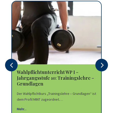
Wahlpflichtunterricht WP I –
Wa
Jahrgangsstufe 10: Trainingslehre –
Ja
Grundlagen
Re
Bu
Der Wahlpflichtkurs „Trainingslehre – Grundlagen“ ist
dem Profil MINT zugeordnet.…
Der
Rec
Mehr...
ist