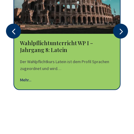
Wahlpflichtunterricht WP I –
Wa
Jahrgang 8: Latein
Ja
Ho
Der Wahlpflichtkurs Latein ist dem Profil Sprachen
zugeordnet und wird…
Der
Hol
Mehr...
Di
Mehr