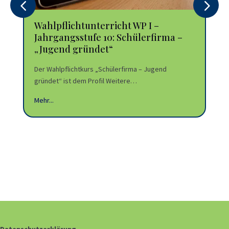
Wahlpflichtunterricht WP I –
Wa
Jahrgangsstufe 10: Schülerfirma –
Ja
„Jugend gründet“
Ge
Der Wahlpflichtkurs „Schülerfirma – Jugend
Der
gründet“ ist dem Profil Weitere…
Pro
Mehr...
Mehr