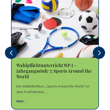
Wahlpflichtunterricht WP I –
Wa
Jahrgangsstufe 7: Sports Around the
Ja
World
Der
Der Wahlpflichtkurs „Sports Around the World“ ist
MIN
dem Profil Weitere…
Mehr
Mehr...