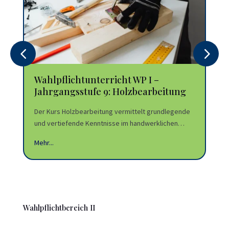
Wahlpflichtunterricht WP I –
Wa
Jahrgangsstufe 9: Holzbearbeitung
Ja
Der Kurs Holzbearbeitung vermittelt grundlegende
Der
und vertiefende Kenntnisse im handwerklichen…
und
Mehr...
Mehr
Wahlpflichtbereich II