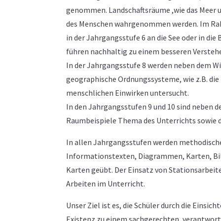
genommen. Landschaftsräume ,wie das Meer un
des Menschen wahrgenommen werden. Im Rahm
in der Jahrgangsstufe 6 an die See oder in di
führen nachhaltig zu einem besseren Versteh
In der Jahrgangsstufe 8 werden neben dem Wi
geographische Ordnungssysteme, wie z.B. di
menschlichen Einwirken untersucht.
In den Jahrgangsstufen 9 und 10 sind neben 
Raumbeispiele Thema des Unterrichts sowie di
In allen Jahrgangsstufen werden methodische
Informationstexten, Diagrammen, Karten, Bil
Karten geübt. Der Einsatz von Stationsarbeite
Arbeiten im Unterricht.
Unser Ziel ist es, die Schüler durch die Eins
Existenz zu einem sachgerechten, verantwo