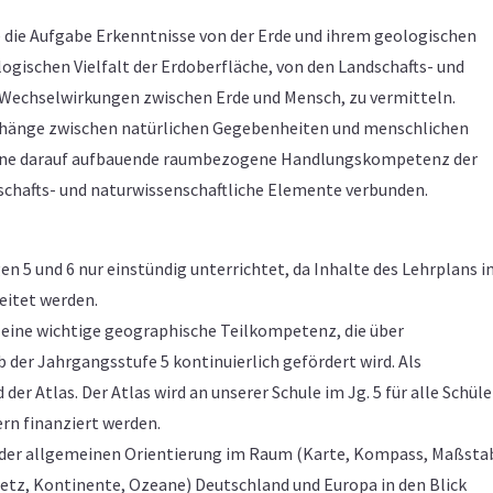
 die Aufgabe Erkenntnisse von der Erde und ihrem geologischen
gischen Vielfalt der Erdoberfläche, von den Landschafts- und
 Wechselwirkungen zwischen Erde und Mensch, zu vermitteln.
enhänge zwischen natürlichen Gegebenheiten und menschlichen
 eine darauf aufbauende raumbezogene Handlungskompetenz der
schafts- und naturwissenschaftliche Elemente verbunden.
n 5 und 6 nur einstündig unterrichtet, da Inhalte des Lehrplans 
eitet werden.
st eine wichtige geographische Teilkompetenz, die über
der Jahrgangsstufe 5 kontinuierlich gefördert wird. Als
r Atlas. Der Atlas wird an unserer Schule im Jg. 5 für alle Schüle
ern finanziert werden.
 der allgemeinen Orientierung im Raum (Karte, Kompass, Maßsta
etz, Kontinente, Ozeane) Deutschland und Europa in den Blick