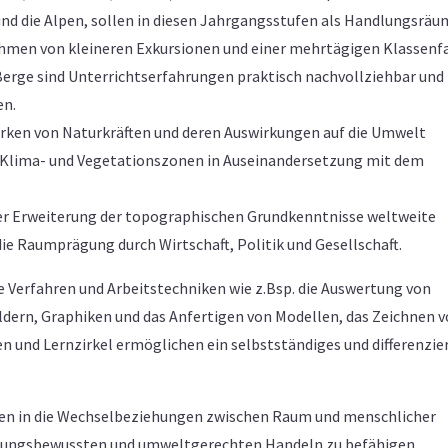
d die Alpen, sollen in diesen Jahrgangsstufen als Handlungsräu
en von kleineren Exkursionen und einer mehrtägigen Klassenf
e Berge sind Unterrichtserfahrungen praktisch nachvollziehbar und
en.
rken von Naturkräften und deren Auswirkungen auf die Umwelt
e Klima- und Vegetationszonen in Auseinandersetzung mit dem
der Erweiterung der topographischen Grundkenntnisse weltweite
e Raumprägung durch Wirtschaft, Politik und Gesellschaft.
 Verfahren und Arbeitstechniken wie z.Bsp. die Auswertung von
dern, Graphiken und das Anfertigen von Modellen, das Zeichnen 
n und Lernzirkel ermöglichen ein selbstständiges und differenzie
ichten in die Wechselbeziehungen zwischen Raum und menschlicher
rtungsbewussten und umweltgerechten Handeln zu befähigen.