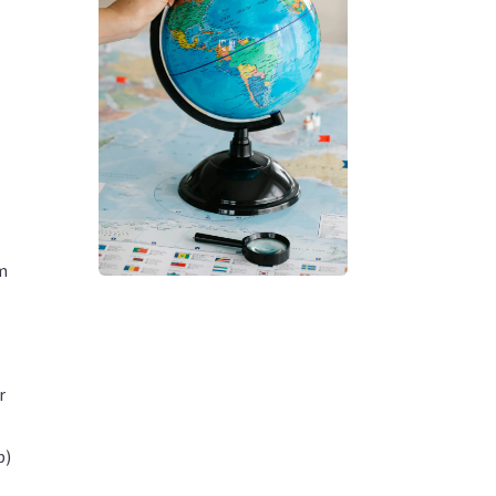
im
r
b)