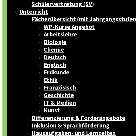
Schülervertretung (SV)
Unterricht
Fächerübersicht (mit Jahrgangsstufen
WP-Kurse Angebot
Arbeitslehre
Biologie
Chemie
Deutsch
Englisch
Erdkunde
Ethik
Französisch
Geschichte
IT & Medien
Kunst
Differenzierung & Förderangebote
Inklusion & Sprachförderung
Hausaufgaben- und Lernzeiten