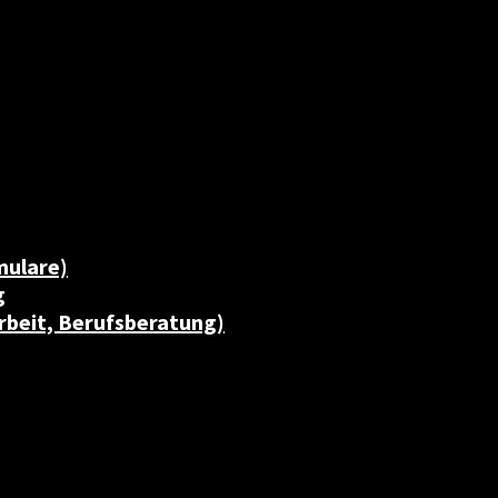
mulare)
g
rbeit, Berufsberatung)