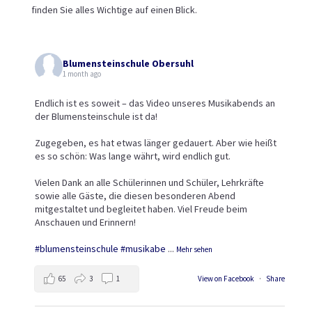
finden Sie alles Wichtige auf einen Blick.
Blumensteinschule Obersuhl
1 month ago
Endlich ist es soweit – das Video unseres Musikabends an
der Blumensteinschule ist da!
Zugegeben, es hat etwas länger gedauert. Aber wie heißt
es so schön: Was lange währt, wird endlich gut.
Vielen Dank an alle Schülerinnen und Schüler, Lehrkräfte
sowie alle Gäste, die diesen besonderen Abend
mitgestaltet und begleitet haben. Viel Freude beim
Anschauen und Erinnern!
#blumensteinschule
#musikabe
...
Mehr sehen
65
3
1
View on Facebook
·
Share