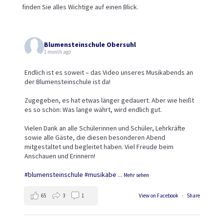
finden Sie alles Wichtige auf einen Blick.
Blumensteinschule Obersuhl
1 month ago
Endlich ist es soweit – das Video unseres Musikabends an
der Blumensteinschule ist da!
Zugegeben, es hat etwas länger gedauert. Aber wie heißt
es so schön: Was lange währt, wird endlich gut.
Vielen Dank an alle Schülerinnen und Schüler, Lehrkräfte
sowie alle Gäste, die diesen besonderen Abend
mitgestaltet und begleitet haben. Viel Freude beim
Anschauen und Erinnern!
#blumensteinschule
#musikabe
...
Mehr sehen
65
3
1
View on Facebook
·
Share